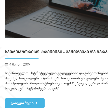
ᲡᲐᲔᲠᲗᲐᲨᲝᲠᲘᲡᲝ ᲢᲠᲔᲜᲘᲜᲒᲘ - ᲒᲐᲧᲘᲓᲕᲔᲑᲘ ᲓᲐ ᲛᲐᲠ
4 მაისი, 2019
საქართველოს სტრატეგიული კვლევებისა და განვითარების
მოქმედ სოციალურ საწარმოებს სთავაზობს უნიკალურ შეს
მონაწილეობა მიიღონ ტრენინგში თემაზე “გაყიდვები და მა
სოციალური მეწარმეებისთვის”
გაიგეთ მეტი