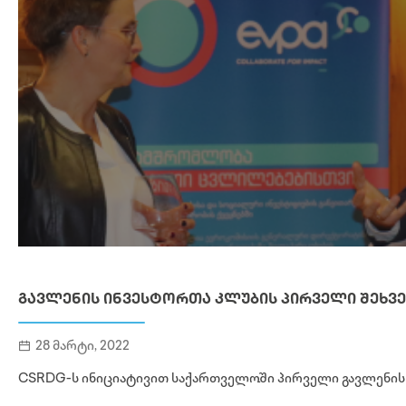
ᲒᲐᲕᲚᲔᲜᲘᲡ ᲘᲜᲕᲔᲡᲢᲝᲠᲗᲐ ᲙᲚᲣᲑᲘᲡ ᲞᲘᲠᲕᲔᲚᲘ ᲨᲔᲮᲕ
28 მარტი, 2022
CSRDG-ს ინიციატივით საქართველოში პირველი გავლენის 