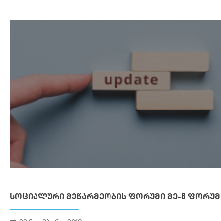
ᲡᲝᲪᲘᲐᲚᲣᲠᲘ ᲛᲔᲬᲐᲠᲛᲔᲝᲑᲘᲡ ᲤᲝᲠᲣᲛᲘ ᲛᲔ-8 ᲤᲝᲠᲣᲛ