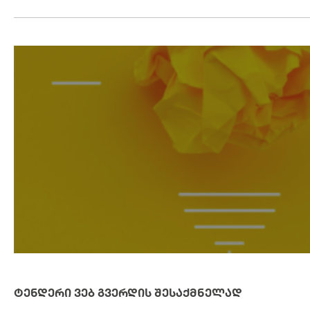
ᲢᲔᲜᲓᲔᲠᲘ ᲕᲔᲑ ᲒᲕᲔᲠᲓᲘᲡ ᲨᲔᲡᲐᲥᲛᲜᲔᲚᲐᲓ