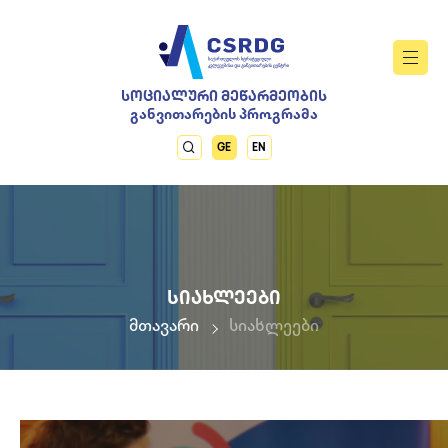
ᲡᲝᲪᲘᲐᲚᲣᲠᲘ ᲛᲔᲬᲐᲠᲛᲔᲝᲑᲘᲡ
განვითარების პროგრამა
GE
EN
ᲡᲘᲐᲮᲚᲔᲔᲑᲘ
მთავარი
სიახლეები