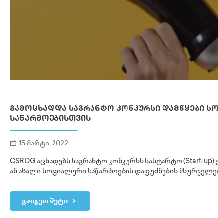
ᲒᲐᲛᲝᲪᲮᲐᲓᲓᲐ ᲡᲐᲒᲠᲐᲜᲢᲝ ᲙᲝᲜᲙᲣᲠᲡᲘ ᲓᲐᲛᲬᲧᲔᲑᲘ Ს
ᲡᲐᲬᲐᲠᲛᲝᲔᲑᲘᲡᲗᲕᲘᲡ
15 მარტი, 2022
CSRDG აცხადებს საგრანტო კონკურსს სასტარტო (Start-up) 
ან ახალი სოციალური საწარმოების დაფუძნების მსურველე
გაიგეთ მეტი