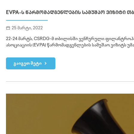
EVPA-Ს ᲬᲐᲠᲛᲝᲛᲐᲓᲒᲔᲜᲚᲔᲑᲘᲡ ᲡᲐᲛᲣᲨᲐᲝ ᲕᲘᲖᲘᲢᲘ Თ
25 მარტი, 2022
22-24 მარტს, CSRDG-მ თბილისში ვენჩურული ფილანტრო
ასოციაციის (EVPA) წარმომადგენლების სამუშაო ვიზიტს უმ
გაიგეთ მეტი