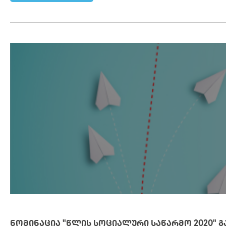
ᲜᲝᲛᲘᲜᲐᲪᲘᲐ "ᲬᲚᲘᲡ ᲡᲝᲪᲘᲐᲚᲣᲠᲘ ᲡᲐᲬᲐᲠᲛᲝ 2020" 