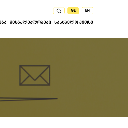
GE
EN
ᲝᲑᲐ
ᲨᲔᲡᲐᲫᲚᲔᲑᲚᲝᲑᲔᲑᲘ
ᲡᲐᲡᲬᲐᲕᲚᲝ ᲙᲣᲗᲮᲔ