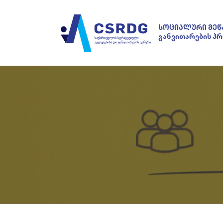
ᲡᲝᲪᲘᲐᲚᲣᲠᲘ ᲛᲔᲬ
განვითარების პ