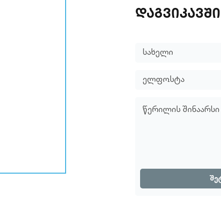
ᲓᲐᲒᲕᲘᲙᲐᲕᲨ
შე