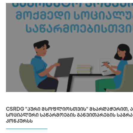
CSRDG “ᲞᲣᲠᲘ ᲛᲡᲝᲤᲚᲘᲝᲡᲗᲕᲘᲡ“ ᲛᲮᲐᲠᲓᲐᲭᲔᲠᲘᲗ, 
ᲡᲝᲪᲘᲐᲚᲣᲠᲘ ᲡᲐᲬᲐᲠᲛᲝᲔᲑᲘᲡ ᲒᲐᲜᲕᲘᲗᲐᲠᲔᲑᲘᲡ ᲡᲐᲒᲠ
ᲙᲝᲜᲙᲣᲠᲡᲡ