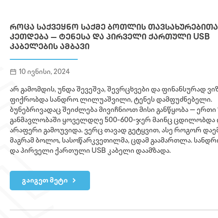
ᲠᲝᲪᲐ ᲡᲐᲥᲕᲔᲧᲜᲝ ᲡᲐᲥᲛᲔ ᲑᲝᲗᲚᲘᲡ ᲗᲐᲕᲡᲐᲮᲣᲠᲔᲑᲘᲗ
ᲙᲔᲗᲓᲔᲑᲐ — ᲢᲔᲜᲔᲡᲐ ᲓᲐ ᲞᲘᲠᲕᲔᲚᲘ ᲥᲐᲠᲗᲣᲚᲘ USB
ᲙᲐᲑᲔᲚᲔᲑᲘᲡ ᲐᲛᲑᲐᲕᲘ
10 ივნისი, 2024
არ გამომდის, უნდა შევეშვა, შევრცხვები და ფინანსურად ვ
ფიქრობდა სანდრო ლილუაშვილი, ტენეს დამფუძნებელი.
ბუნებრივადაც შეიძლება მივიჩნიოთ მისი განწყობა — ერთი
განმავლობაში ყოველდღე 500-600-ჯერ მაინც ცდილობდა 
არაფერი გამოუვიდა. ვერც თავად გეტყვით, ასე როგორ დაე
მაგრამ ბოლო, სასოწარკვეთილმა, ცდამ გაამართლა. სანდ
და პირველი ქართული USB კაბელი დაამზადა.
გაიგეთ მეტი