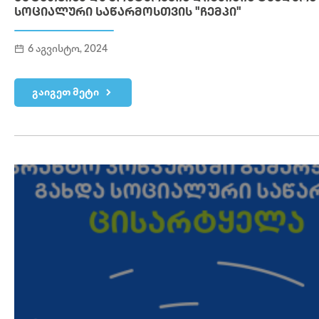
ᲡᲝᲪᲘᲐᲚᲣᲠᲘ ᲡᲐᲬᲐᲠᲛᲝᲡᲗᲕᲘᲡ "ᲩᲔᲛᲞᲘ"
6 აგვისტო, 2024
გაიგეთ მეტი