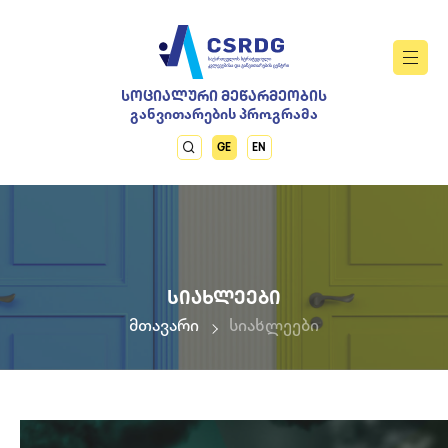
ᲡᲝᲪᲘᲐᲚᲣᲠᲘ ᲛᲔᲬᲐᲠᲛᲔᲝᲑᲘᲡ
განვითარების პროგრამა
GE
EN
ᲡᲘᲐᲮᲚᲔᲔᲑᲘ
მთავარი
სიახლეები