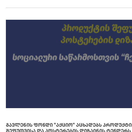
ᲒᲐᲕᲚᲔᲜᲘᲡ ᲤᲝᲜᲓᲘ "ᲐᲥᲪᲘᲝ" ᲐᲪᲮᲐᲓᲔᲑᲡ ᲞᲠᲝᲓᲣᲥᲢᲘ
ᲨᲔᲤᲣᲗᲕᲘᲡᲐ ᲓᲐ ᲞᲝᲡᲢᲔᲠᲔᲑᲘᲡ ᲓᲘᲖᲐᲘᲜᲘᲡ ᲢᲔᲜᲓᲔᲠᲡ