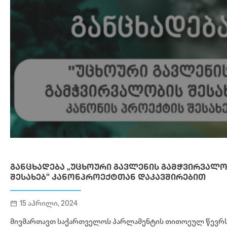
ᲒᲐᲜᲪᲮᲐᲓᲔᲑᲐ „ᲣᲪᲮᲝᲣᲠᲘ ᲒᲐᲕᲚᲔᲜᲘᲡ ᲒᲐᲛᲭᲕᲘᲠᲕᲐᲚᲝ
ᲨᲔᲡᲐᲮᲔᲑ“ ᲙᲐᲜᲝᲜᲞᲠᲝᲔᲥᲢᲗᲐᲜ ᲓᲐᲙᲐᲕᲨᲘᲠᲔᲑᲘᲗ
15 აპრილი, 2024
მივმართავთ საქართველოს პარლამენტის თითოეულ წევრს