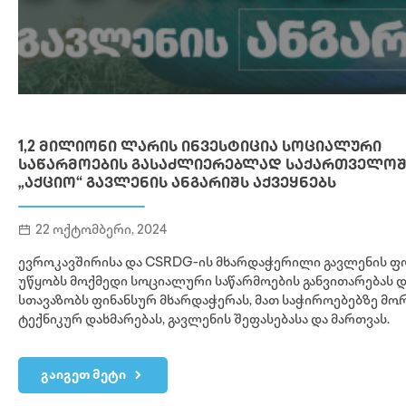
1,2 ᲛᲘᲚᲘᲝᲜᲘ ᲚᲐᲠᲘᲡ ᲘᲜᲕᲔᲡᲢᲘᲪᲘᲐ ᲡᲝᲪᲘᲐᲚᲣᲠᲘ
ᲡᲐᲬᲐᲠᲛᲝᲔᲑᲘᲡ ᲒᲐᲡᲐᲫᲚᲘᲔᲠᲔᲑᲚᲐᲓ ᲡᲐᲥᲐᲠᲗᲕᲔᲚᲝᲨ
„ᲐᲥᲪᲘᲝ“ ᲒᲐᲕᲚᲔᲜᲘᲡ ᲐᲜᲒᲐᲠᲘᲨᲡ ᲐᲥᲕᲔᲧᲜᲔᲑᲡ
22 ოქტომბერი, 2024
ევროკავშირისა და CSRDG-ის მხარდაჭერილი გავლენის ფ
უწყობს მოქმედი სოციალური საწარმოების განვითარებას დ
სთავაზობს ფინანსურ მხარდაჭერას, მათ საჭიროებებზე მ
ტექნიკურ დახმარებას, გავლენის შეფასებასა და მართვას.
გაიგეთ მეტი