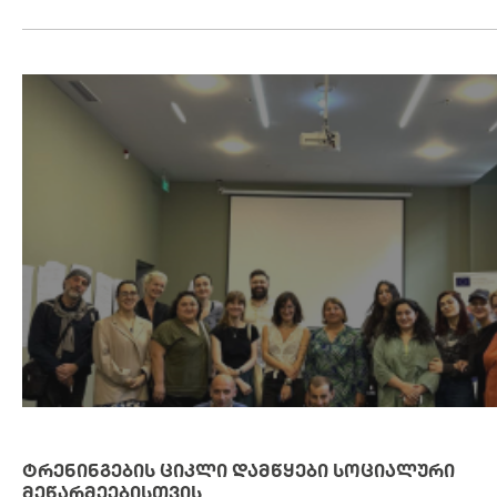
ᲢᲠᲔᲜᲘᲜᲒᲔᲑᲘᲡ ᲪᲘᲙᲚᲘ ᲓᲐᲛᲬᲧᲔᲑᲘ ᲡᲝᲪᲘᲐᲚᲣᲠᲘ
ᲛᲔᲬᲐᲠᲛᲔᲔᲑᲘᲡᲗᲕᲘᲡ