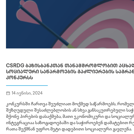
CSRDG ᲑᲐᲖᲘᲡᲑᲐᲜᲙᲗᲐᲜ ᲗᲐᲜᲐᲛᲨᲠᲝᲛᲚᲝᲑᲘᲗ ᲐᲪᲮᲐ
ᲡᲝᲪᲘᲐᲚᲣᲠᲘ ᲡᲐᲬᲐᲠᲛᲝᲔᲑᲘᲡ ᲒᲐᲫᲚᲘᲔᲠᲔᲑᲘᲡ ᲡᲐᲒᲠᲐ
ᲙᲝᲜᲙᲣᲠᲡᲡ
14 ივნისი, 2024
კონკურსში ჩართვა შეუძლიათ მოქმედ საწარმოებს, რომელ
შეზღუდული შესაძლებლობის ან სხვა განსაკუთრებული სა
მქონე პირების დასაქმება, მათი ეკონომიკური და სოციალუ
ინტეგრაციაა საზოგადოებაში და საჭიროებენ დამატებით რ
რათა შექმნან უფრო მეტი დადებითი სოციალური გავლენა.