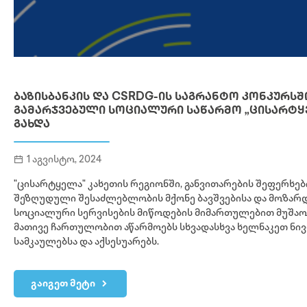
ᲑᲐᲖᲘᲡᲑᲐᲜᲙᲘᲡ ᲓᲐ CSRDG-ᲘᲡ ᲡᲐᲒᲠᲐᲜᲢᲝ ᲙᲝᲜᲙᲣᲠᲡᲨ
ᲒᲐᲛᲐᲠᲯᲕᲔᲑᲣᲚᲘ ᲡᲝᲪᲘᲐᲚᲣᲠᲘ ᲡᲐᲬᲐᲠᲛᲝ „ᲪᲘᲡᲐᲠᲢᲧ
ᲒᲐᲮᲓᲐ
1 აგვისტო, 2024
"ცისარტყელა" კახეთის რეგიონში, განვითარების შეფერხებ
შეზღუდული შესაძლებლობის მქონე ბავშვებისა და მოზარ
სოციალური სერვისების მიწოდების მიმართულებით მუშაო
მათივე ჩართულობით აწარმოებს სხვადასხვა ხელნაკეთ ნივ
სამკაულებსა და აქსესუარებს.
გაიგეთ მეტი