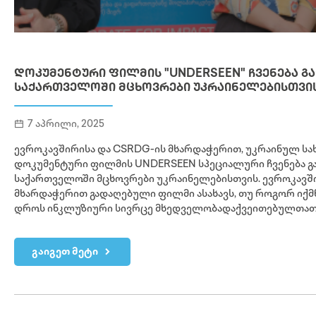
ᲓᲝᲙᲣᲛᲔᲜᲢᲣᲠᲘ ᲤᲘᲚᲛᲘᲡ "UNDERSEEN" ᲩᲕᲔᲜᲔᲑᲐ Გ
ᲡᲐᲥᲐᲠᲗᲕᲔᲚᲝᲨᲘ ᲛᲪᲮᲝᲕᲠᲔᲑᲘ ᲣᲙᲠᲐᲘᲜᲔᲚᲔᲑᲘᲡᲗᲕᲘ
7 აპრილი, 2025
ევროკავშირისა და CSRDG-ის მხარდაჭერით, უკრაინულ ს
დოკუმენტური ფილმის UNDERSEEN სპეციალური ჩვენება გ
საქართველოში მცხოვრები უკრაინელებისთვის. ევროკავშ
მხარდაჭერით გადაღებული ფილმი ასახავს, თუ როგორ იქმნ
დროს ინკლუზიური სივრცე მხედველობადაქვეითებულთათ
გაიგეთ მეტი