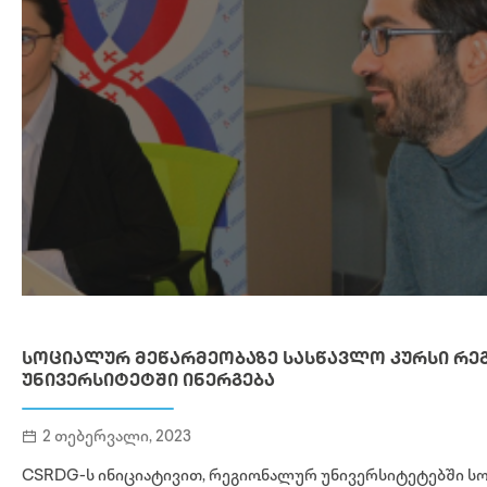
ᲡᲝᲪᲘᲐᲚᲣᲠ ᲛᲔᲬᲐᲠᲛᲔᲝᲑᲐᲖᲔ ᲡᲐᲡᲬᲐᲕᲚᲝ ᲙᲣᲠᲡᲘ Რ
ᲣᲜᲘᲕᲔᲠᲡᲘᲢᲔᲢᲨᲘ ᲘᲜᲔᲠᲒᲔᲑᲐ
2 თებერვალი, 2023
CSRDG-ს ინიციატივით, რეგიონალურ უნივერსიტეტებში 