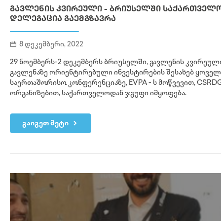
ᲒᲐᲕᲚᲔᲜᲘᲡ ᲙᲕᲘᲠᲔᲣᲚᲘ - ᲑᲠᲘᲣᲡᲔᲚᲨᲘ ᲡᲐᲥᲐᲠᲗᲕᲔᲚ
ᲓᲔᲚᲔᲒᲐᲪᲘᲐ ᲒᲐᲔᲛᲒᲖᲐᲕᲠᲐ
8 დეკემბერი, 2022
29 ნოემბერს-2 დეკემბერს ბრიუსელში, გავლენის კვირეული
გავლენაზე ორიენტირებული ინვესტირების შესახებ ყოვ
საერთაშორისო კონფერენციაზე, EVPA - ს მოწვევით, CSRDG
ორგანიზებით, საქართველოდან ჯგუფი იმყოფება.
გაიგეთ მეტი