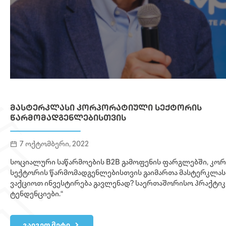
ᲛᲐᲡᲢᲔᲠᲙᲚᲐᲡᲘ ᲙᲝᲠᲞᲝᲠᲐᲢᲘᲣᲚᲘ ᲡᲔᲥᲢᲝᲠᲘᲡ
ᲬᲐᲠᲛᲝᲛᲐᲓᲒᲔᲜᲚᲔᲑᲘᲡᲗᲕᲘᲡ
7 ოქტომბერი, 2022
სოციალური საწარმოების B2B გამოფენის ფარგლებში, კ
სექტორის წარმომადგენლებისთვის გაიმართა მასტერკლას
ვაქციოთ ინვესტირება გავლენად? საერთაშორისო პრაქტიკ
ტენდენციები.“
გაიგეთ მეტი