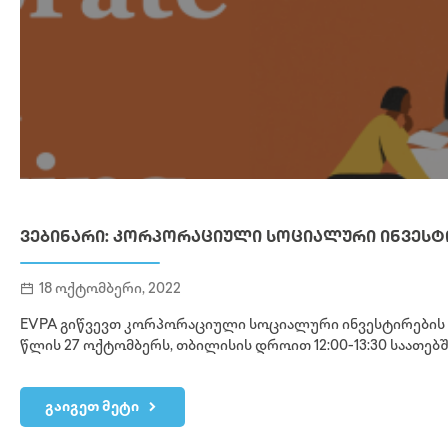
ᲕᲔᲑᲘᲜᲐᲠᲘ: ᲙᲝᲠᲞᲝᲠᲐᲪᲘᲣᲚᲘ ᲡᲝᲪᲘᲐᲚᲣᲠᲘ ᲘᲜᲕᲔᲡᲢ
18 ოქტომბერი, 2022
EVPA გიწვევთ კორპორაციული სოციალური ინვესტირების 
წლის 27 ოქტომბერს, თბილისის დროით 12:00-13:30 საათებშ
გაიგეთ მეტი