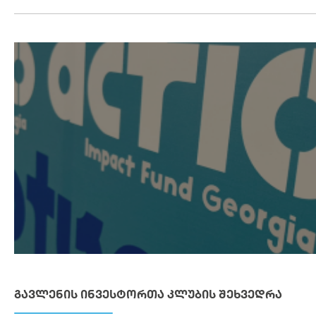
ᲒᲐᲕᲚᲔᲜᲘᲡ ᲘᲜᲕᲔᲡᲢᲝᲠᲗᲐ ᲙᲚᲣᲑᲘᲡ ᲨᲔᲮᲕᲔᲓᲠᲐ