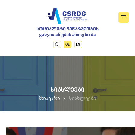
ᲡᲝᲪᲘᲐᲚᲣᲠᲘ ᲛᲔᲬᲐᲠᲛᲔᲝᲑᲘᲡ
განვითარების პროგრამა
GE
EN
ᲡᲘᲐᲮᲚᲔᲔᲑᲘ
მთავარი
სიახლეები