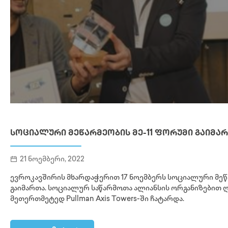
ᲡᲝᲪᲘᲐᲚᲣᲠᲘ ᲛᲔᲬᲐᲠᲛᲔᲝᲑᲘᲡ ᲛᲔ-11 ᲤᲝᲠᲣᲛᲘ ᲒᲐᲘᲛᲐ
21 ნოემბერი, 2022
ევროკავშირის მხარდაჭერით 17 ნოემბერს სოციალური მე
გაიმართა. სოციალურ საწარმოთა ალიანსის ორგანიზებით 
მეთერთმეტედ Pullman Axis Towers-ში ჩატარდა.