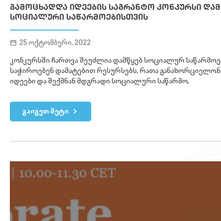
ᲒᲐᲛᲝᲪᲮᲐᲓᲓᲐ ᲘᲓᲔᲔᲑᲘᲡ ᲡᲐᲒᲠᲐᲜᲢᲝ ᲙᲝᲜᲙᲣᲠᲡᲘ ᲓᲐᲛ
ᲡᲝᲪᲘᲐᲚᲣᲠᲘ ᲡᲐᲬᲐᲠᲛᲝᲔᲑᲘᲡᲗᲕᲘᲡ
25 ოქტომბერი, 2022
კონკურსში ჩართვა შეუძლია დამწყებ სოციალურ საწარმო
საჭიროებენ დამატებით რესურსებს, რათა განახორციელონ
იდეები და შექმნან მდგრადი სოციალური საწარმო.
გაიგეთ მეტი