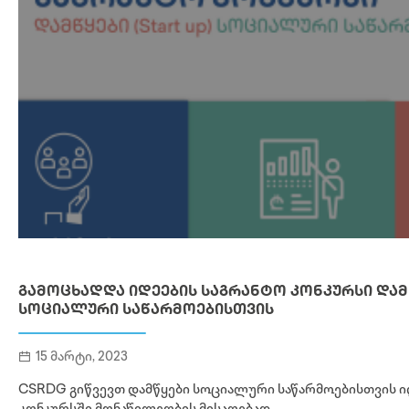
ᲒᲐᲛᲝᲪᲮᲐᲓᲓᲐ ᲘᲓᲔᲔᲑᲘᲡ ᲡᲐᲒᲠᲐᲜᲢᲝ ᲙᲝᲜᲙᲣᲠᲡᲘ ᲓᲐᲛ
ᲡᲝᲪᲘᲐᲚᲣᲠᲘ ᲡᲐᲬᲐᲠᲛᲝᲔᲑᲘᲡᲗᲕᲘᲡ
15 მარტი, 2023
CSRDG გიწვევთ დამწყები სოციალური საწარმოებისთვის ი