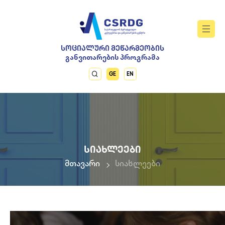
ᲡᲝᲪᲘᲐᲚᲣᲠᲘ ᲛᲔᲬᲐᲠᲛᲔᲝᲑᲘᲡ
განვითარების პროგრამა
GE
EN
ᲡᲘᲐᲮᲚᲔᲔᲑᲘ
მთავარი
სიახლეები