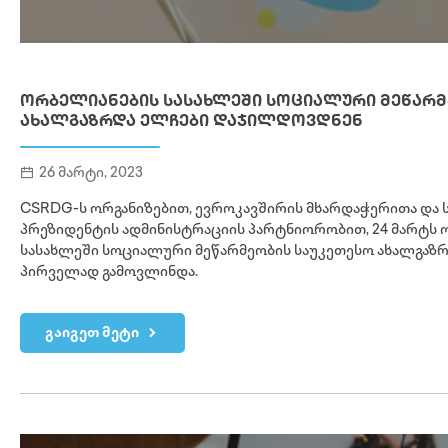
ᲝᲠᲑᲔᲚᲘᲐᲜᲔᲑᲘᲡ ᲡᲐᲡᲐᲮᲚᲔᲨᲘ ᲡᲝᲪᲘᲐᲚᲣᲠᲘ ᲛᲔᲬᲐᲠᲛ
ᲐᲮᲐᲚᲒᲐᲖᲠᲓᲐ ᲔᲚᲩᲔᲑᲘ ᲓᲐᲯᲘᲚᲓᲝᲕᲓᲜᲔᲜ
26 მარტი, 2023
CSRDG-ს ორგანიზებით, ევროკავშირის მხარდაჭერითა და
პრეზიდენტის ადმინისტრაციის პარტნიორობით, 24 მარტს
სასახლეში სოციალური მეწარმეობის საუკეთესო ახალგაზ
პირველად გამოვლინდა.
გაიგეთ მეტი