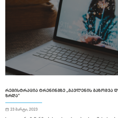
ᲠᲔᲒᲘᲡᲢᲠᲐᲪᲘᲐ ᲢᲠᲔᲜᲘᲜᲒᲖᲔ „ᲒᲐᲕᲚᲔᲜᲘᲡ ᲒᲐᲖᲝᲛᲕᲐ Დ
ᲖᲠᲓᲐ“
23 მარტი, 2023