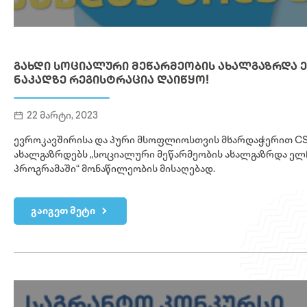
ᲒᲐᲮᲓᲘ ᲡᲝᲪᲘᲐᲚᲣᲠᲘ ᲛᲔᲬᲐᲠᲛᲔᲝᲑᲘᲡ ᲐᲮᲐᲚᲒᲐᲖᲠᲓᲐ ᲔᲚ
ᲜᲐᲙᲐᲓᲖᲔ ᲠᲔᲒᲘᲡᲢᲠᲐᲪᲘᲐ ᲓᲐᲘᲬᲧᲝ!
22 მარტი, 2023
ევროკავშირისა და პური მსოფლიოსთვის მხარდაჭერით CS
ახალგაზრდებს „სოციალური მეწარმეობის ახალგაზრდა ელ
პროგრამაში“ მონაწილეობის მისაღებად.
გაიგეთ მეტი