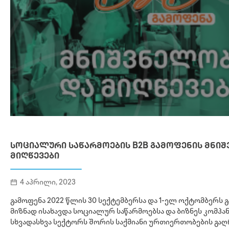
ᲡᲝᲪᲘᲐᲚᲣᲠᲘ ᲡᲐᲬᲐᲠᲛᲝᲔᲑᲘᲡ B2B ᲒᲐᲛᲝᲤᲔᲜᲘᲡ ᲛᲜᲘ
ᲛᲘᲦᲬᲔᲕᲔᲑᲘ
4 აპრილი, 2023
გამოფენა 2022 წლის 30 სექტემბერსა და 1-ელ ოქტომბერს გ
მიზნად ისახავდა სოციალურ საწარმოებსა და ბიზნეს კომპანი
სხვადასხვა სექტორს შორის საქმიანი ურთიერთობების გაღ