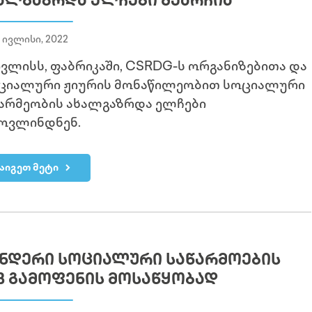
ᲐᲚᲒᲐᲖᲠᲓᲐ ᲔᲚᲩᲔᲑᲘ ᲨᲔᲐᲠᲩᲘᲐ
 ივლისი, 2022
ივლისს, ფაბრიკაში, CSRDG-ს ორგანიზებითა და
ეციალური ჟიურის მონაწილეობით სოციალური
არმეობის ახალგაზრდა ელჩები
ოვლინდნენ.
აიგეთ მეტი
ᲜᲓᲔᲠᲘ ᲡᲝᲪᲘᲐᲚᲣᲠᲘ ᲡᲐᲬᲐᲠᲛᲝᲔᲑᲘᲡ
B ᲒᲐᲛᲝᲤᲔᲜᲘᲡ ᲛᲝᲡᲐᲬᲧᲝᲑᲐᲓ