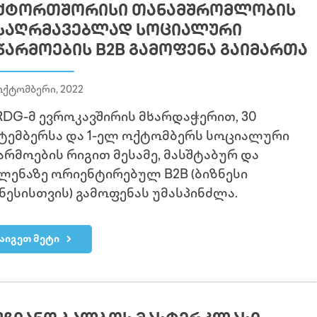
ᲥᲢᲝᲠᲗᲨᲝᲠᲘᲡᲘ ᲗᲐᲜᲐᲛᲨᲠᲝᲛᲚᲝᲑᲘᲡ
ᲡᲐᲦᲠᲛᲐᲕᲔᲑᲚᲐᲓ ᲡᲝᲪᲘᲐᲚᲣᲠᲘ
ᲬᲐᲠᲛᲝᲔᲑᲘᲡ B2B ᲒᲐᲛᲝᲤᲔᲜᲐ ᲒᲐᲘᲛᲐᲠᲗᲐ
ოქტომბერი, 2022
DG-მ ევროკავშირის მხარდაჭერით, 30
ტემბერსა და 1-ელ ოქტომბერს სოციალური
არმოების რიგით მესამე, მასშტაბურ და
ლენაზე ორიენტირებულ B2B (ბიზნესი
ნესისთვის) გამოფენას უმასპინძლა.
აიგეთ მეტი