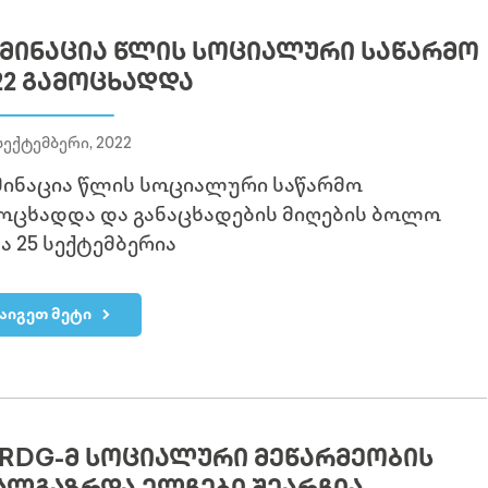
ᲛᲘᲜᲐᲪᲘᲐ ᲬᲚᲘᲡ ᲡᲝᲪᲘᲐᲚᲣᲠᲘ ᲡᲐᲬᲐᲠᲛᲝ
22 ᲒᲐᲛᲝᲪᲮᲐᲓᲓᲐ
სექტემბერი, 2022
ინაცია წლის სოციალური საწარმო
ოცხადდა და განაცხადების მიღების ბოლო
ა 25 სექტემბერია
აიგეთ მეტი
RDG-Მ ᲡᲝᲪᲘᲐᲚᲣᲠᲘ ᲛᲔᲬᲐᲠᲛᲔᲝᲑᲘᲡ