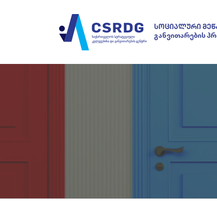
ᲡᲝᲪᲘᲐᲚᲣᲠᲘ ᲛᲔᲬ
განვითარების პ