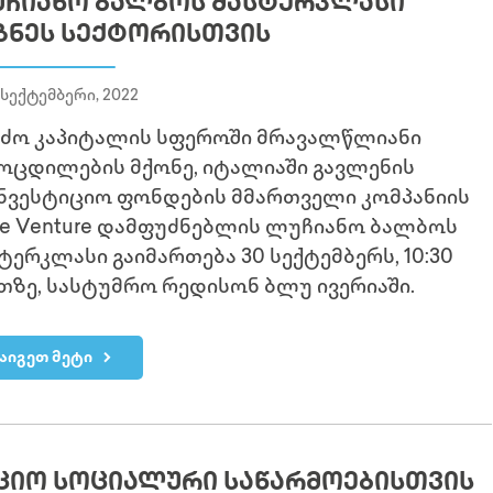
ᲩᲘᲐᲜᲝ ᲑᲐᲚᲑᲝᲡ ᲛᲐᲡᲢᲔᲠᲙᲚᲐᲡᲘ
ᲖᲜᲔᲡ ᲡᲔᲥᲢᲝᲠᲘᲡᲗᲕᲘᲡ
 სექტემბერი, 2022
ძო კაპიტალის სფეროში მრავალწლიანი
ოცდილების მქონე, იტალიაში გავლენის
ნვესტიციო ფონდების მმართველი კომპანიის
re Venture დამფუძნებლის ლუჩიანო ბალბოს
ტერკლასი გაიმართება 30 სექტემბერს, 10:30
თზე, სასტუმრო რედისონ ბლუ ივერიაში.
აიგეთ მეტი
ᲪᲘᲝ ᲡᲝᲪᲘᲐᲚᲣᲠᲘ ᲡᲐᲬᲐᲠᲛᲝᲔᲑᲘᲡᲗᲕᲘᲡ