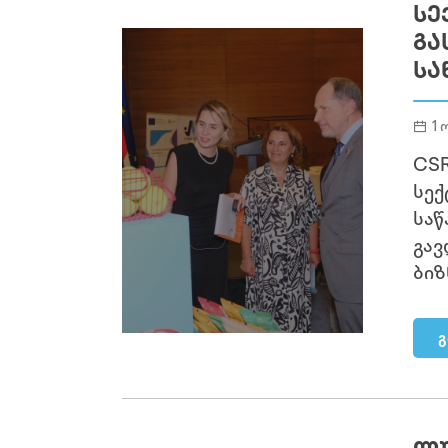
ᲡᲔ
ᲒᲐ
ᲡᲐ
1 
CSR
სექ
საწ
გავ
ბიზ
გ