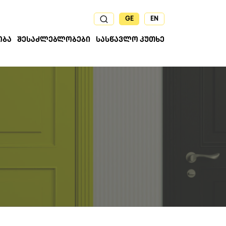
GE
EN
ᲝᲑᲐ
ᲨᲔᲡᲐᲫᲚᲔᲑᲚᲝᲑᲔᲑᲘ
ᲡᲐᲡᲬᲐᲕᲚᲝ ᲙᲣᲗᲮᲔ