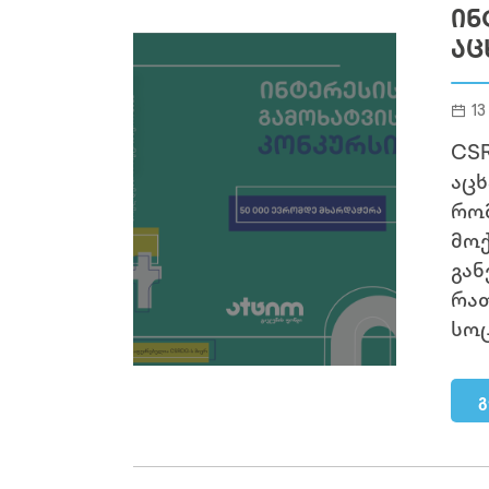
ᲘᲜ
ᲐᲪ
13
CSR
აცხ
რომ
მოქ
გან
რათ
სოც
გ