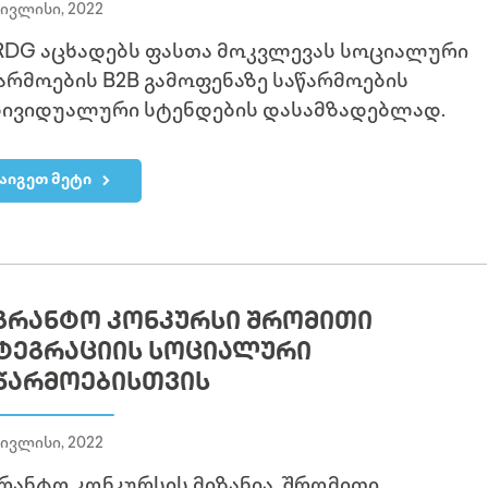
 ივლისი, 2022
DG აცხადებს ფასთა მოკვლევას სოციალური
არმოების B2B გამოფენაზე საწარმოების
ივიდუალური სტენდების დასამზადებლად.
აიგეთ მეტი
ᲒᲠᲐᲜᲢᲝ ᲙᲝᲜᲙᲣᲠᲡᲘ ᲨᲠᲝᲛᲘᲗᲘ
ᲢᲔᲒᲠᲐᲪᲘᲘᲡ ᲡᲝᲪᲘᲐᲚᲣᲠᲘ
ᲬᲐᲠᲛᲝᲔᲑᲘᲡᲗᲕᲘᲡ
 ივლისი, 2022
რანტო კონკურსის მიზანია, შრომითი