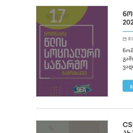
ᲜᲝ
20
8 
ნომ
გამ
ვად
გ
CS