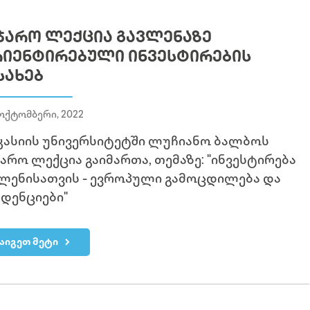
ᲯᲐᲠᲝ ᲚᲔᲥᲪᲘᲐ ᲒᲐᲕᲚᲔᲜᲐᲖᲔ
ᲘᲔᲜᲢᲘᲠᲔᲑᲣᲚᲘ ᲘᲜᲕᲔᲡᲢᲘᲠᲔᲑᲘᲡ
ᲡᲐᲮᲔᲑ
ოქტომბერი, 2022
კასიის უნივერსიტეტში ლუჩიანო ბალბოს
არო ლექცია გაიმართა, თემაზე: "ინვესტირება
ლენისათვის - ევროპული გამოცდილება და
დენციები"
აიგეთ მეტი