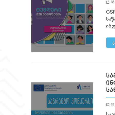
18
CSR
საწ
ინდ
გ
ᲡᲐ
ᲘᲜ
ᲡᲐ
13
საგ