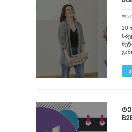
ᲐᲮ
27
20 
სპ
მეწ
გამ
გ
ᲢᲔ
B2