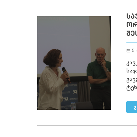
ᲡᲐ
ᲝᲠ
ᲨᲔ
5 
კავ
საჯ
გავ
ტენ
გ