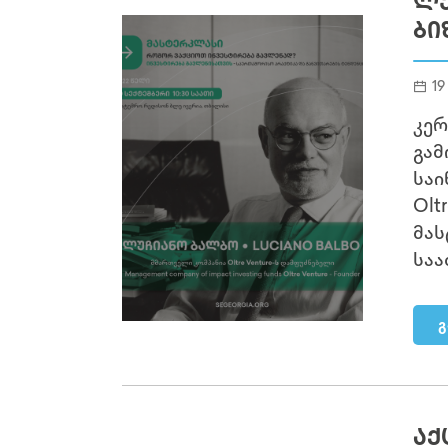
ᲚᲣ
ᲑᲘ
19
კერ
გამ
საი
Olt
მას
საა
გ
ᲐᲥ