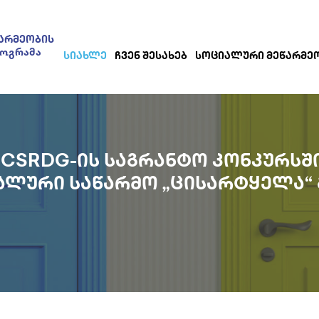
ᲐᲠᲛᲔᲝᲑᲘᲡ
როგრამა
ᲡᲘᲐᲮᲚᲔ
ᲩᲕᲔᲜ ᲨᲔᲡᲐᲮᲔᲑ
ᲡᲝᲪᲘᲐᲚᲣᲠᲘ ᲛᲔᲬᲐᲠᲛᲔ
Ა CSRDG-ᲘᲡ ᲡᲐᲒᲠᲐᲜᲢᲝ ᲙᲝᲜᲙᲣᲠᲡᲨ
ᲐᲚᲣᲠᲘ ᲡᲐᲬᲐᲠᲛᲝ „ᲪᲘᲡᲐᲠᲢᲧᲔᲚᲐ“ 