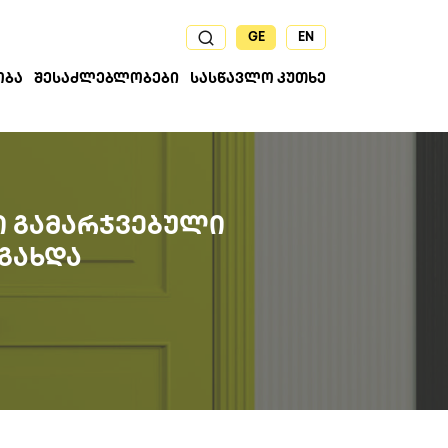
GE
EN
ᲝᲑᲐ
ᲨᲔᲡᲐᲫᲚᲔᲑᲚᲝᲑᲔᲑᲘ
ᲡᲐᲡᲬᲐᲕᲚᲝ ᲙᲣᲗᲮᲔ
Ი ᲒᲐᲛᲐᲠᲯᲕᲔᲑᲣᲚᲘ
ᲒᲐᲮᲓᲐ