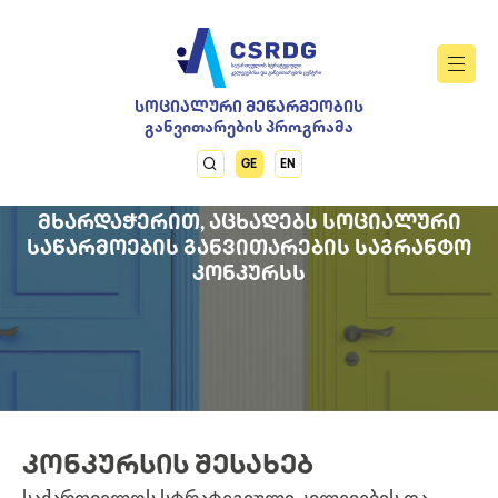
ᲡᲝᲪᲘᲐᲚᲣᲠᲘ ᲛᲔᲬᲐᲠᲛᲔᲝᲑᲘᲡ
განვითარების პროგრამა
GE
EN
CSRDG “ᲞᲣᲠᲘ ᲛᲡᲝᲤᲚᲘᲝᲡᲗᲕᲘᲡ“
ᲛᲮᲐᲠᲓᲐᲭᲔᲠᲘᲗ, ᲐᲪᲮᲐᲓᲔᲑᲡ ᲡᲝᲪᲘᲐᲚᲣᲠᲘ
ᲡᲐᲬᲐᲠᲛᲝᲔᲑᲘᲡ ᲒᲐᲜᲕᲘᲗᲐᲠᲔᲑᲘᲡ ᲡᲐᲒᲠᲐᲜᲢᲝ
ᲙᲝᲜᲙᲣᲠᲡᲡ
ᲙᲝᲜᲙᲣᲠᲡᲘᲡ ᲨᲔᲡᲐᲮᲔᲑ