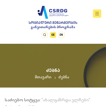
ᲡᲝᲪᲘᲐᲚᲣᲠᲘ ᲛᲔᲬᲐᲠᲛᲔᲝᲑᲘᲡ
განვითარების პროგრამა
GE
EN
ᲫᲔᲑᲜᲐ
მთავარი
ძებნა
საძიებო სიტყვა:
"ახალგაზრდა ელჩები"