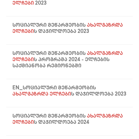
ᲔᲚᲩᲔᲑᲘ
2023
ᲡᲝᲪᲘᲐᲚᲣᲠᲘ ᲛᲔᲬᲐᲠᲛᲔᲝᲑᲘᲡ
ᲐᲮᲐᲚᲒᲐᲖᲠᲓᲐ
ᲔᲚᲩᲔᲑᲘ
Ს ᲓᲐᲯᲘᲚᲓᲝᲔᲑᲐ 2023
ᲡᲝᲪᲘᲐᲚᲣᲠᲘ ᲛᲔᲬᲐᲠᲛᲔᲝᲑᲘᲡ
ᲐᲮᲐᲚᲒᲐᲖᲠᲓᲐ
ᲔᲚᲩᲔᲑᲘ
Ს ᲞᲠᲝᲒᲠᲐᲛᲐ 2024 - ᲔᲚᲩᲔᲑᲘᲡ
ᲡᲐᲥᲛᲘᲐᲜᲝᲑᲐ ᲠᲔᲒᲘᲝᲜᲔᲑᲨᲘ
EN_ᲡᲝᲪᲘᲐᲚᲣᲠᲘ ᲛᲔᲬᲐᲠᲛᲔᲝᲑᲘᲡ
ᲐᲮᲐᲚᲒᲐᲖᲠᲓᲐ ᲔᲚᲩᲔᲑᲘ
Ს ᲓᲐᲯᲘᲚᲓᲝᲔᲑᲐ 2023
ᲡᲝᲪᲘᲐᲚᲣᲠᲘ ᲛᲔᲬᲐᲠᲛᲔᲝᲑᲘᲡ
ᲐᲮᲐᲚᲒᲐᲖᲠᲓᲐ
ᲔᲚᲩᲔᲑᲘ
Ს ᲓᲐᲯᲘᲚᲓᲝᲔᲑᲐ 2024