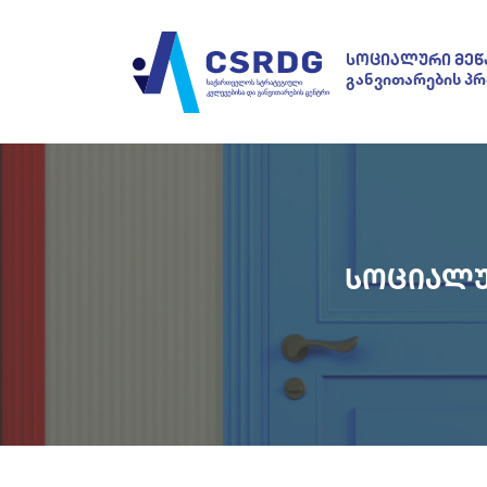
ᲡᲝᲪᲘᲐᲚᲣᲠᲘ ᲛᲔᲬ
განვითარების პ
ᲡᲝᲪᲘᲐᲚᲣ