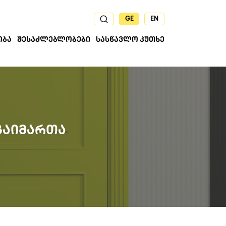
GE
EN
ᲝᲑᲐ
ᲨᲔᲡᲐᲫᲚᲔᲑᲚᲝᲑᲔᲑᲘ
ᲡᲐᲡᲬᲐᲕᲚᲝ ᲙᲣᲗᲮᲔ
ᲒᲐᲘᲛᲐᲠᲗᲐ