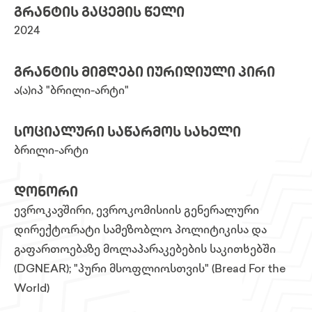
ᲒᲠᲐᲜᲢᲘᲡ ᲒᲐᲪᲔᲛᲘᲡ ᲬᲔᲚᲘ
2024
ᲒᲠᲐᲜᲢᲘᲡ ᲛᲘᲛᲦᲔᲑᲘ ᲘᲣᲠᲘᲓᲘᲣᲚᲘ ᲞᲘᲠᲘ
ა(ა)იპ "ბრილი-არტი"
ᲡᲝᲪᲘᲐᲚᲣᲠᲘ ᲡᲐᲬᲐᲠᲛᲝᲡ ᲡᲐᲮᲔᲚᲘ
ბრილი-არტი
ᲓᲝᲜᲝᲠᲘ
ევროკავშირი, ევროკომისიის გენერალური
დირექტორატი სამეზობლო პოლიტიკისა და
გაფართოებაზე მოლაპარაკებების საკითხებში
(DGNEAR); "პური მსოფლიოსთვის" (Bread For the
World)