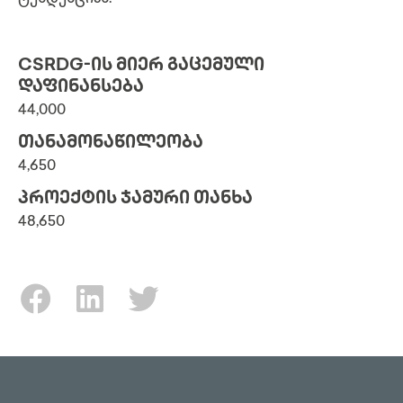
CSRDG-ᲘᲡ ᲛᲘᲔᲠ ᲒᲐᲪᲔᲛᲣᲚᲘ
ᲓᲐᲤᲘᲜᲐᲜᲡᲔᲑᲐ
44,000
ᲗᲐᲜᲐᲛᲝᲜᲐᲬᲘᲚᲔᲝᲑᲐ
4,650
ᲞᲠᲝᲔᲥᲢᲘᲡ ᲯᲐᲛᲣᲠᲘ ᲗᲐᲜᲮᲐ
48,650