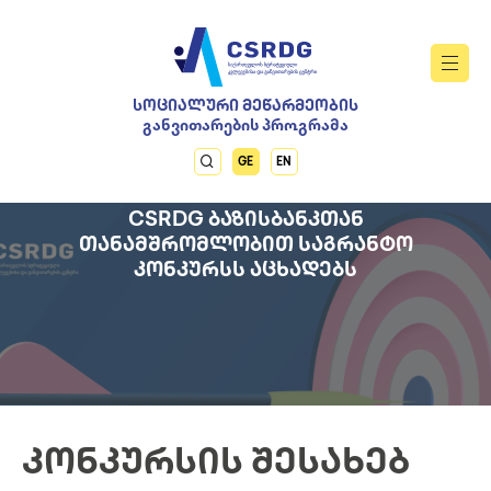
ᲡᲝᲪᲘᲐᲚᲣᲠᲘ ᲛᲔᲬᲐᲠᲛᲔᲝᲑᲘᲡ
განვითარების პროგრამა
GE
EN
CSRDG ᲑᲐᲖᲘᲡᲑᲐᲜᲙᲗᲐᲜ
ᲗᲐᲜᲐᲛᲨᲠᲝᲛᲚᲝᲑᲘᲗ ᲡᲐᲒᲠᲐᲜᲢᲝ
ᲙᲝᲜᲙᲣᲠᲡᲡ ᲐᲪᲮᲐᲓᲔᲑᲡ
ᲙᲝᲜᲙᲣᲠᲡᲘᲡ ᲨᲔᲡᲐᲮᲔᲑ