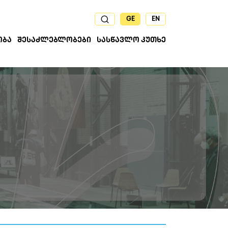
GE
EN
ᲝᲑᲐ
ᲨᲔᲡᲐᲫᲚᲔᲑᲚᲝᲑᲔᲑᲘ
ᲡᲐᲡᲬᲐᲕᲚᲝ ᲙᲣᲗᲮᲔ