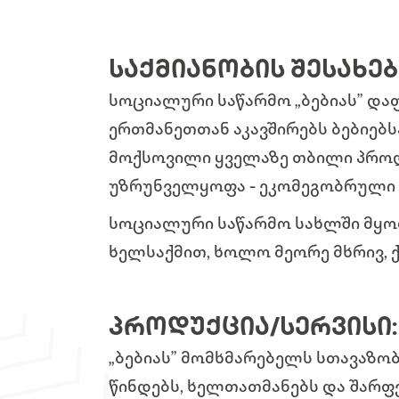
ᲡᲐᲥᲛᲘᲐᲜᲝᲑᲘᲡ ᲨᲔᲡᲐᲮᲔᲑ
სოციალური საწარმო „ბებიას” დაფ
ერთმანეთთან აკავშირებს ბებიებს
მოქსოვილი ყველაზე თბილი პროდუ
უზრუნველყოფა - ეკომეგობრული 
სოციალური საწარმო სახლში მყოფ
ხელსაქმით, ხოლო მეორე მხრივ, 
ᲞᲠᲝᲓᲣᲥᲪᲘᲐ/ᲡᲔᲠᲕᲘᲡᲘ
„ბებიას” მომხმარებელს სთავაზო
წინდებს, ხელთათმანებს და შარფე