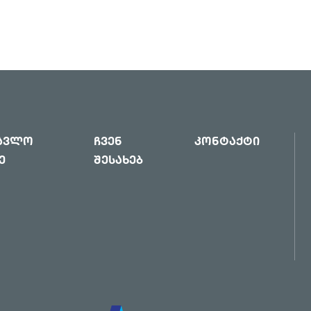
წავლო
ჩვენ
კონტაქტი
ე
შესახებ