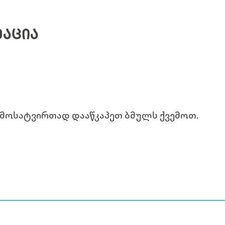
ᲛᲐᲪᲘᲐ
ამოსატვირთად დააწკაპეთ ბმულს ქვემოთ.