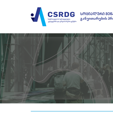
ᲡᲝᲪᲘᲐᲚᲣᲠᲘ ᲛᲔᲬ
განვითარების პ