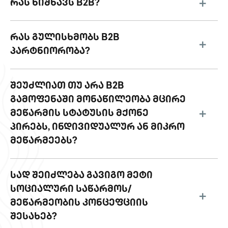
ᲠᲐᲡ ᲜᲘᲨᲜᲐᲕᲡ B2B?
ᲠᲐᲡ ᲒᲣᲚᲘᲡᲮᲛᲝᲑᲡ B2B
ᲞᲐᲠᲢᲜᲘᲝᲠᲝᲑᲐ?
ᲨᲔᲣᲫᲚᲘᲐᲗ ᲗᲣ ᲐᲠᲐ B2B
ᲒᲐᲛᲝᲤᲔᲜᲐᲨᲘ ᲛᲝᲜᲐᲬᲘᲚᲔᲝᲑᲐ ᲛᲪᲘᲠᲔ
ᲛᲔᲬᲐᲠᲛᲘᲡ ᲡᲢᲐᲢᲣᲡᲘᲡ ᲛᲥᲝᲜᲔ
ᲞᲘᲠᲔᲑᲡ, ᲘᲜᲓᲘᲕᲘᲓᲣᲐᲚᲣᲠ ᲐᲜ ᲛᲘᲙᲠᲝ
ᲛᲔᲬᲐᲠᲛᲔᲔᲑᲡ?
ᲡᲐᲓ ᲨᲔᲘᲫᲚᲔᲑᲐ ᲒᲐᲕᲘᲒᲝ ᲛᲔᲢᲘ
ᲡᲝᲪᲘᲐᲚᲣᲠᲘ ᲡᲐᲬᲐᲠᲛᲝᲡ/
ᲛᲔᲬᲐᲠᲛᲔᲝᲑᲘᲡ ᲙᲝᲜᲪᲔᲤᲪᲘᲘᲡ
ᲨᲔᲡᲐᲮᲔᲑ?