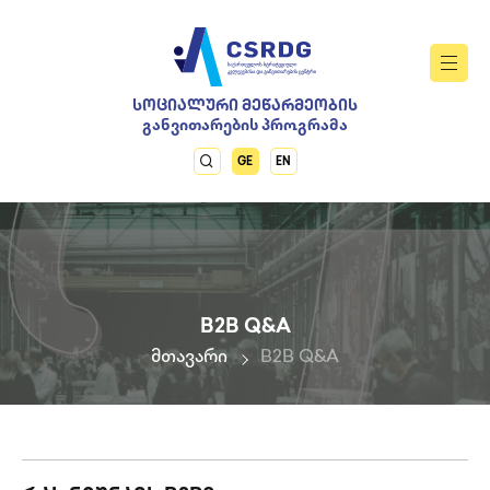
ᲡᲝᲪᲘᲐᲚᲣᲠᲘ ᲛᲔᲬᲐᲠᲛᲔᲝᲑᲘᲡ
განვითარების პროგრამა
GE
EN
B2B Q&A
მთავარი
B2B Q&A