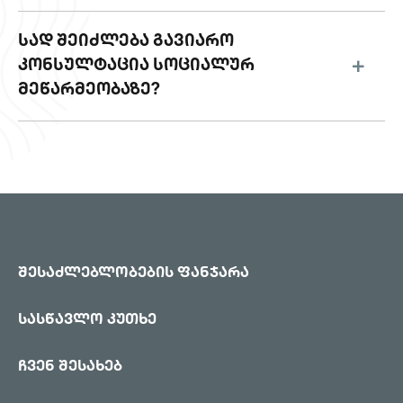
ᲡᲐᲓ ᲨᲔᲘᲫᲚᲔᲑᲐ ᲒᲐᲕᲘᲐᲠᲝ
ᲙᲝᲜᲡᲣᲚᲢᲐᲪᲘᲐ ᲡᲝᲪᲘᲐᲚᲣᲠ
ᲛᲔᲬᲐᲠᲛᲔᲝᲑᲐᲖᲔ?
შესაძლებლობების ფანჯარა
სასწავლო კუთხე
ჩვენ შესახებ